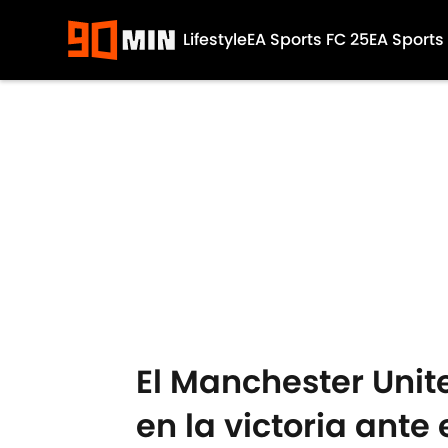
Lifestyle
EA Sports FC 25
EA Sports
Skip to main content
El Manchester Unit
en la victoria ante 