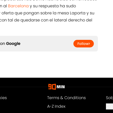
n al
Barcelona
y su respuesta ha sudo
 oferta que pongan sobre la mesa Laporta y su
o con tal de quedarse con el lateral derecho del
 on
Google
Follow
kies
Terms & Conditions
Sob
A-Z Index
Coo