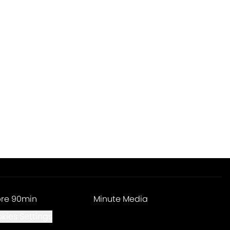
re 90min
Minute Media
kies Settings