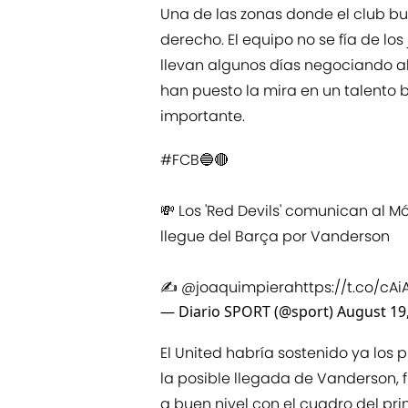
Una de las zonas donde el club bu
derecho. El equipo no se fía de los
llevan algunos días negociando a
han puesto la mira en un talento 
importante.
#FCB
🔵🔴
💸 Los 'Red Devils' comunican al
llegue del Barça por Vanderson
✍️
@joaquimpiera
https://t.co/cA
— Diario SPORT (@sport)
August 19
El United habría sostenido ya los
la posible llegada de Vanderson, 
a buen nivel con el cuadro del pr