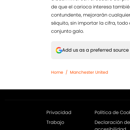
de que el carioca interesa tambié
contundente, mejorarán cualquier
séquito, sin importar la cifra, tod
conjunto galo.
Add us as a preferred source
Home
/
Manchester United
Privacidad
Política de Coo
Trabajo
Declaración de
accesibilidad