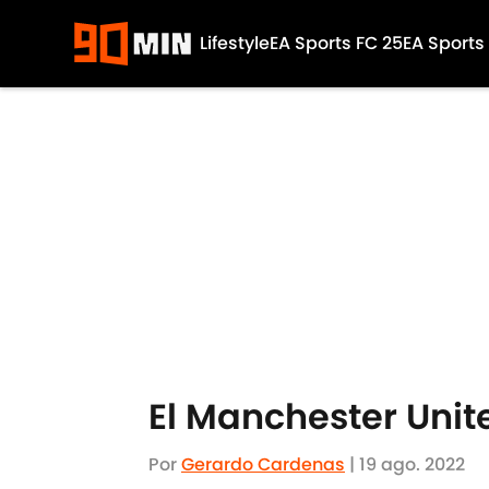
Lifestyle
EA Sports FC 25
EA Sports
Skip to main content
El Manchester Unit
Por
Gerardo Cardenas
|
19 ago. 2022