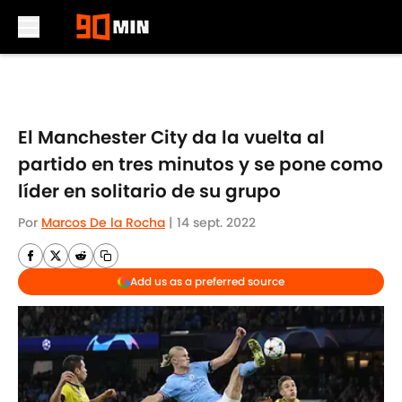
Skip to main content
El Manchester City da la vuelta al
partido en tres minutos y se pone como
líder en solitario de su grupo
Por
Marcos De la Rocha
|
14 sept. 2022
Add us as a preferred source