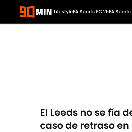
Lifestyle
EA Sports FC 25
EA Sports
Skip to main content
El Leeds no se fía 
caso de retraso en