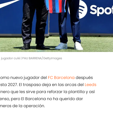
jugador culé | PAU BARRENA/GettyImages
como nuevo jugador del
FC Barcelona
después
sta 2027. El traspaso deja en las arcas del
Leeds
o que les sirve para reforzar la plantilla y así
enso, pero El Barcelona no ha querido dar
meros de la operación.