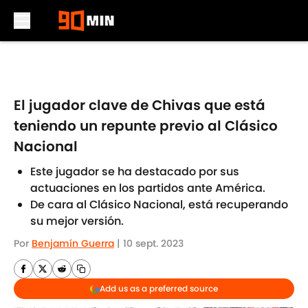
Skip to main content
El jugador clave de Chivas que está
teniendo un repunte previo al Clásico
Nacional
Este jugador se ha destacado por sus
actuaciones en los partidos ante América.
De cara al Clásico Nacional, está recuperando
su mejor versión.
Por
Benjamín Guerra
|
10 sept. 2023
Add us as a preferred source