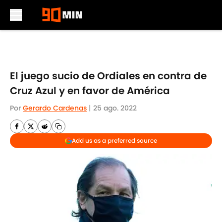
Skip to main content
El juego sucio de Ordiales en contra de
Cruz Azul y en favor de América
Por
Gerardo Cardenas
|
25 ago. 2022
Add us as a preferred source