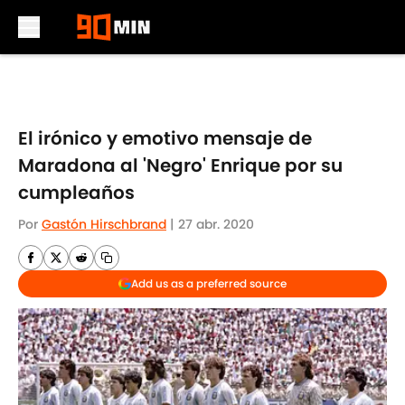
Skip to main content
El irónico y emotivo mensaje de
Maradona al 'Negro' Enrique por su
cumpleaños
Por
Gastón Hirschbrand
|
27 abr. 2020
Add us as a preferred source