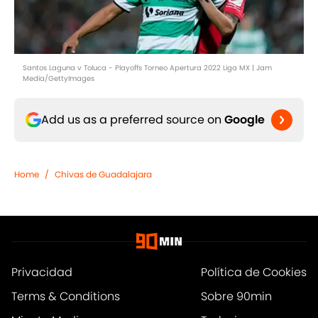
Santos Laguna v Toluca - Playoffs Torneo Apertura 2022 Liga MX | Jam
Media/GettyImages
Add us as a preferred source on
Google
Home
/
Chivas de Guadalajara
Privacidad
Política de Cookies
Terms & Conditions
Sobre 90min