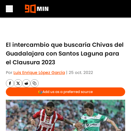
Skip to main content
El intercambio que buscaría Chivas del
Guadalajara con Santos Laguna para
el Clausura 2023
Por
Luis Enrique López García
|
25 oct. 2022
Add us as a preferred source