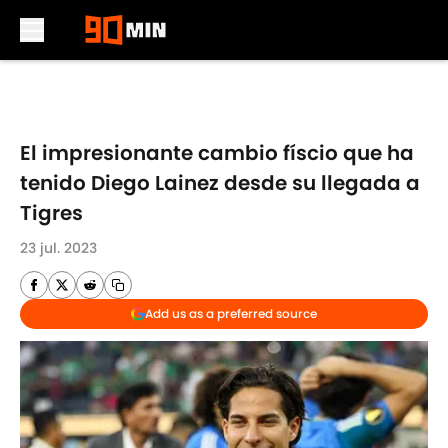
Skip to main content
El impresionante cambio físcio que ha
tenido Diego Lainez desde su llegada a
Tigres
23 jul. 2023
Add us as a preferred source