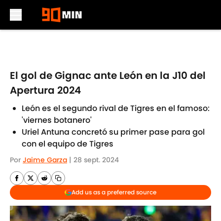
Skip to main content
El gol de Gignac ante León en la J10 del
Apertura 2024
León es el segundo rival de Tigres en el famoso:
'viernes botanero'
Uriel Antuna concretó su primer pase para gol
con el equipo de Tigres
Por
Jaime Garza
|
28 sept. 2024
Add us as a preferred source