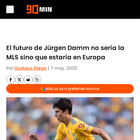
Skip to main content
El futuro de Jürgen Damm no sería la
MLS sino que estaría en Europa
Por
Gustavo Diego
|
7 may. 2020
Add us as a preferred source