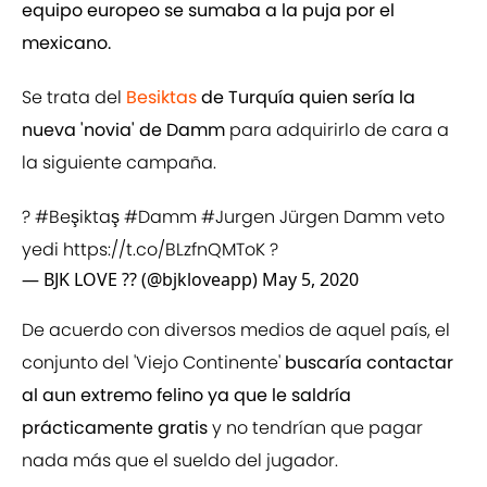
equipo europeo se sumaba a la puja por el
mexicano.
Se trata del
Besiktas
de Turquía quien sería la
nueva 'novia' de Damm
para adquirirlo de cara a
la siguiente campaña.
?
#Beşiktaş
#Damm
#Jurgen
Jürgen Damm veto
yedi
https://t.co/BLzfnQMToK
?
— BJK LOVE ?? (@bjkloveapp)
May 5, 2020
De acuerdo con diversos medios de aquel país, el
conjunto del 'Viejo Continente'
buscaría contactar
al aun extremo felino ya que le saldría
prácticamente gratis
y no tendrían que pagar
nada más que el sueldo del jugador.