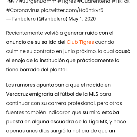
?⚽️??
#JurgenDamm
#Tigres
#Cuarentena
#TikTok
#Coronavirus
pic.twitter.com/Hc6ntkvr5i
— Fanbolero (@fanbolero)
May 1, 2020
Recientemente
volvió a generar ruido con el
anuncio de su salida del
Club Tigres
cuando
culmine su contrato en junio próximo, lo cual
causó
el enojo de la institución que prácticamente lo
tiene borrado del plantel.
Los rumores apuntaban a que el nacido en
Veracruz emigraría al fútbol de la MLS
para
continuar con su carrera profesional, pero otras
fuentes también indicaron que
su mira estaba
puesta en alguna escuadra de la Liga MX
, y hace
apenas unos días surgió la noticia de que
un