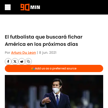
Skip to main content
El futbolista que buscará fichar
América en los próximos días
Por
Arturo Du Leon
|
8 jun. 2021
Add us as a preferred source