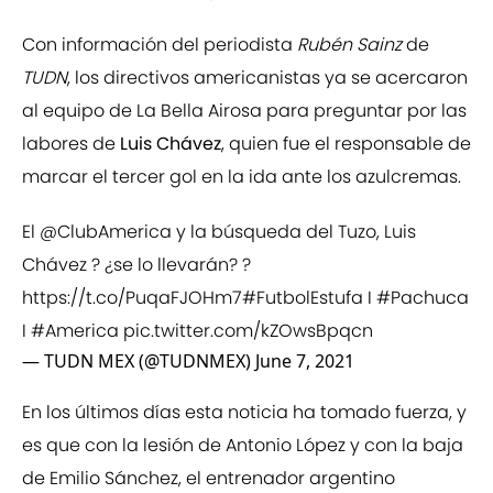
Con información del periodista
Rubén Sainz
de
TUDN
, los directivos americanistas ya se acercaron
al equipo de La Bella Airosa para preguntar por las
labores de
Luis Chávez
, quien fue el responsable de
marcar el tercer gol en la ida ante los azulcremas.
El
@ClubAmerica
y la búsqueda del Tuzo, Luis
Chávez ? ¿se lo llevarán? ?
https://t.co/PuqaFJOHm7
#FutbolEstufa
I
#Pachuca
I
#America
pic.twitter.com/kZOwsBpqcn
— TUDN MEX (@TUDNMEX)
June 7, 2021
En los últimos días esta noticia ha tomado fuerza, y
es que con la lesión de Antonio López y con la baja
de Emilio Sánchez, el entrenador argentino