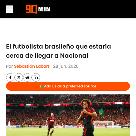
Skip to main content
El futbolista brasileño que estaría
cerca de llegar a Nacional
Por
Sebastián Labart
|
28 jun. 2020
Add us as a preferred source