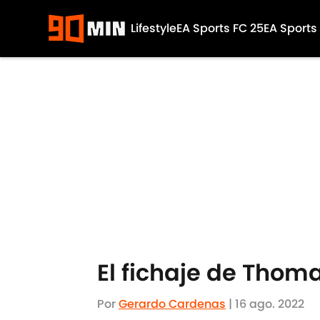
Lifestyle
EA Sports FC 25
EA Sports
Skip to main content
El fichaje de Thom
Por
Gerardo Cardenas
|
16 ago. 2022