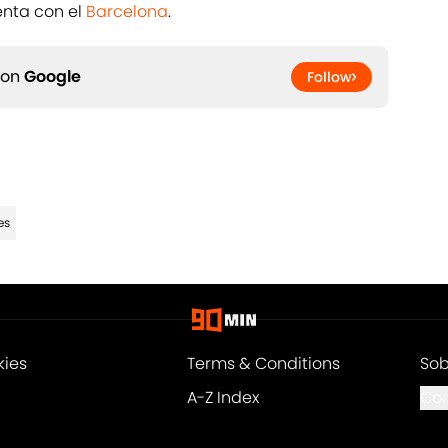
enta con el
Barcelona
.
 on
Google
Follow
es
kies
Terms & Conditions
Sob
A-Z Index
Coo