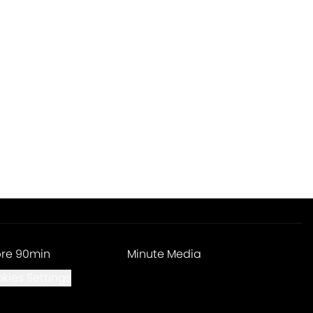
re 90min
Minute Media
kies Settings