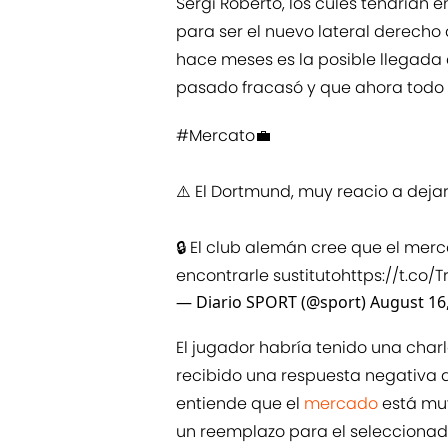
Sergi Roberto, los culés tendrían 
para ser el nuevo lateral derecho
hace meses es la posible llegada
pasado fracasó y que ahora todo
#Mercato
💼
⚠️ El Dortmund, muy reacio a dejar
🔒 El club alemán cree que el me
encontrarle sustituto
https://t.co/
— Diario SPORT (@sport)
August 16
El jugador habría tenido una charl
recibido una respuesta negativa d
entiende que el
mercado
está mu
un reemplazo para el seleccionado 