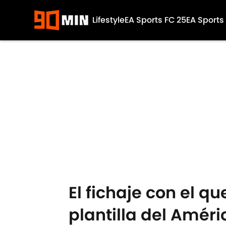
Lifestyle
EA Sports FC 25
EA Sports
Skip to main content
El fichaje con el q
plantilla del Améri