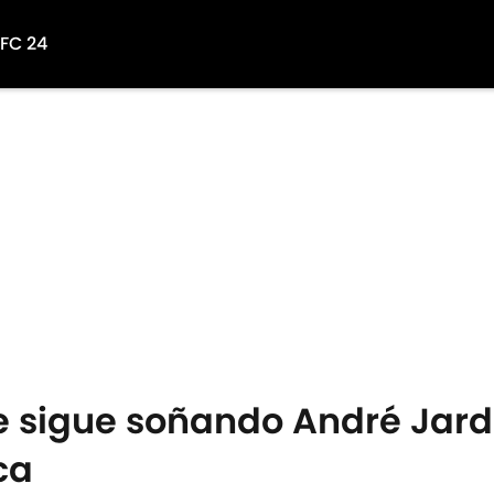
 FC 24
ue sigue soñando André Jard
ca