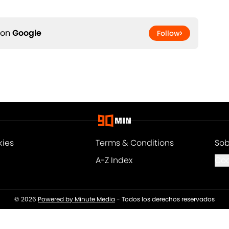
 on
Google
Follow
kies
Terms & Conditions
Sob
A-Z Index
Coo
© 2026
Powered by Minute Media
-
Todos los derechos reservados