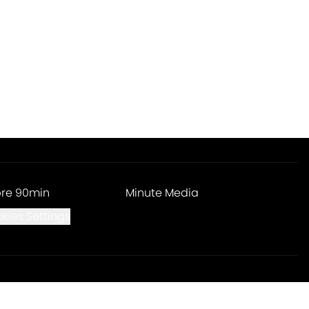
re 90min
Minute Media
kies Settings