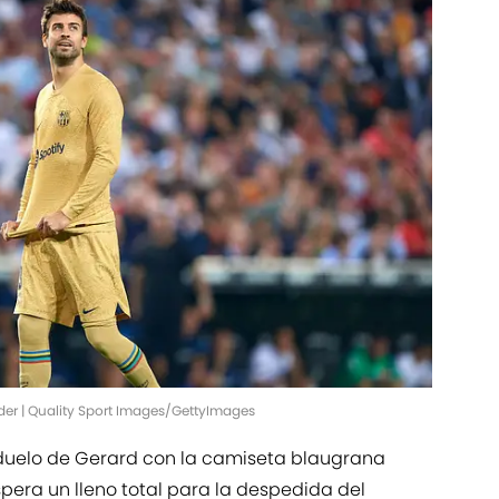
der | Quality Sport Images/GettyImages
 duelo de Gerard con la camiseta blaugrana
pera un lleno total para la despedida del