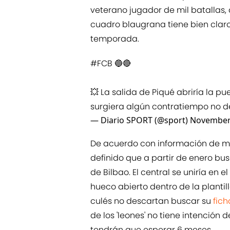
veterano jugador de mil batallas, 
cuadro blaugrana tiene bien claro 
temporada.
#FCB
🔵🔴
💥 La salida de Piqué abriría la pu
surgiera algún contratiempo no 
— Diario SPORT (@sport)
November 
De acuerdo con información de mú
definido que a partir de enero busc
de Bilbao. El central se uniría en 
hueco abierto dentro de la plantill
culés no descartan buscar su
fic
de los 'leones' no tiene intención d
tendrán que esperar 6 meses.