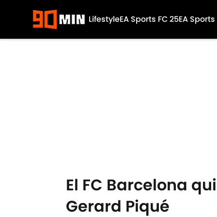
Lifestyle
EA Sports FC 25
EA Sports
Skip to main content
El FC Barcelona qu
Gerard Piqué