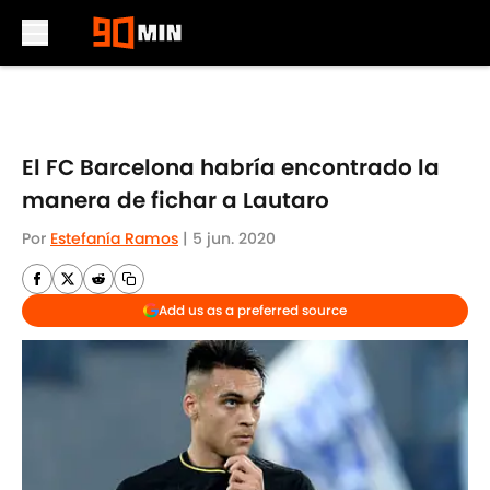
Skip to main content
El FC Barcelona habría encontrado la
manera de fichar a Lautaro
Por
Estefanía Ramos
|
5 jun. 2020
Add us as a preferred source