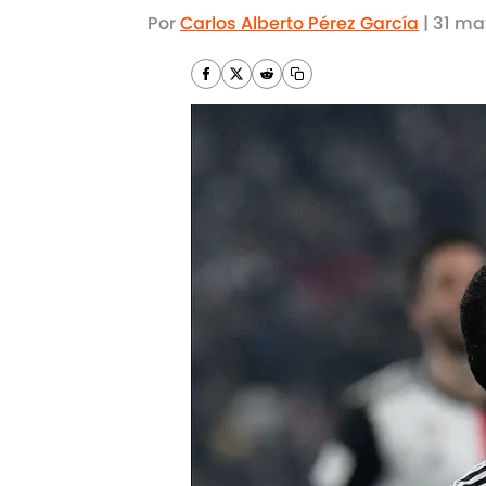
Por
Carlos Alberto Pérez García
|
31 ma