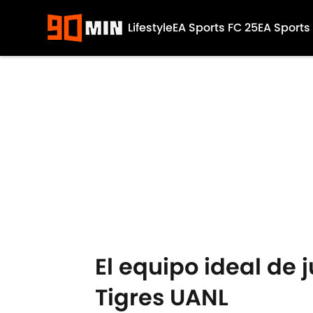
Lifestyle
EA Sports FC 25
EA Sports
Skip to main content
El equipo ideal de 
Tigres UANL