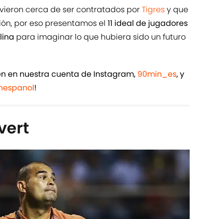
vieron cerca de ser contratados por
Tigres
y que
ción, por eso presentamos el
11 ideal de jugadores
elina
para imaginar lo que hubiera sido un futuro
ién en nuestra cuenta de Instagram,
90min_es
, y
espanol
!
vert