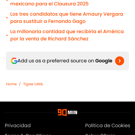
•
mexicano para el Clausura 2025
Los tres candidatos que tiene Amaury Vergara
•
para sustituir a Fernando Gago
La millonaria cantidad que recibiría el América
•
por la venta de Richard Sánchez
Add us as a preferred source on
Google
Home
/
Tigres UANL
Privacidad
Política de Cookies