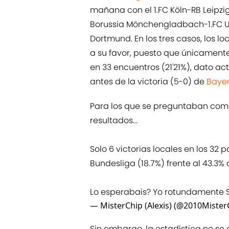
mañana con el 1.FC Köln-RB Leipzi
Borussia Mönchengladbach-1.FC Un
Dortmund. En los tres casos, los l
a su favor, puesto que únicamente
en 33 encuentros (21'21%), dato a
antes de la victoria (5-0) de
Baye
Para los que se preguntaban como 
resultados...
Solo 6 victorias locales en los 32
Bundesliga (18.7%) frente al 43.3%
Lo esperabais? Yo rotundamente S
— MisterChip (Alexis) (@2010Mister
Sin embargo, la estadística no se 