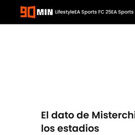
Lifestyle
EA Sports FC 25
EA Sports
Skip to main content
El dato de Misterc
los estadios