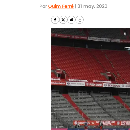
Por
Quim Ferré
|
31 may. 2020