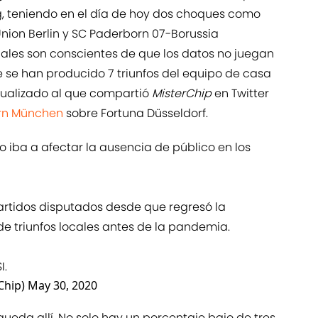
g, teniendo en el día de hoy dos choques como
ion Berlin y SC Paderborn 07-Borussia
ocales son conscientes de que los datos no juegan
 se han producido 7 triunfos del equipo de casa
ctualizado al que compartió
MisterChip
en Twitter
rn München
sobre Fortuna Düsseldorf.
iba a afectar la ausencia de público en los
 partidos disputados desde que regresó la
 de triunfos locales antes de la pandemia.
I.
Chip)
May 30, 2020
queda allí. No solo hay un porcentaje bajo de tres