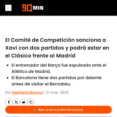
Skip to main content
El Comité de Competición sanciona a
Xavi con dos partidos y podrá estar en
el Clásico frente al Madrid
El entrenador del Barça fue expulsado ante el
Atlético de Madrid.
El Barcelona tiene dos partidos por delante
antes de visitar el Bernabéu.
Por
Estefanía Ramos
|
21 mar. 2024
Add us as a preferred source