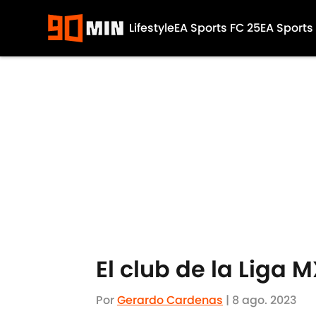
Lifestyle
EA Sports FC 25
EA Sports
Skip to main content
El club de la Liga 
Por
Gerardo Cardenas
|
8 ago. 2023