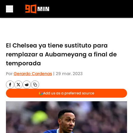
Skip to main content
El Chelsea ya tiene sustituto para
remplazar a Aubameyang a final de
temporada
Por
Gerardo Cardenas
|
29 mar. 2023
Add us as a preferred source