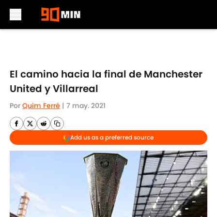
Skip to main content
El camino hacia la final de Manchester
United y Villarreal
Por
Quim Ferré
|
7 may. 2021
Add us as a preferred source