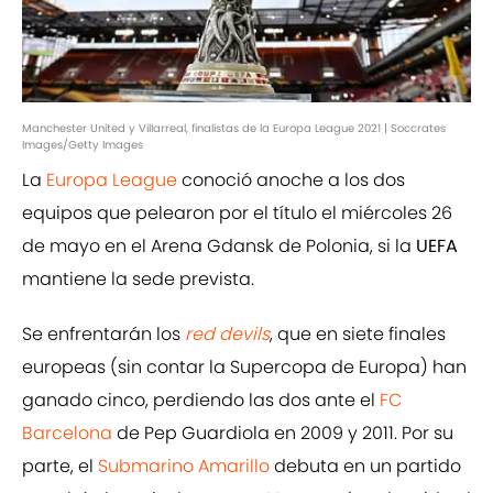
Manchester United y Villarreal, finalistas de la Europa League 2021 | Soccrates
Images/Getty Images
La
Europa League
conoció anoche a los dos
equipos que pelearon por el título el miércoles 26
de mayo en el Arena Gdansk de Polonia, si la
UEFA
mantiene la sede prevista.
Se enfrentarán los
red devils
, que en siete finales
europeas (sin contar la Supercopa de Europa) han
ganado cinco, perdiendo las dos ante el
FC
Barcelona
de Pep Guardiola en 2009 y 2011. Por su
parte, el
Submarino Amarillo
debuta en un partido