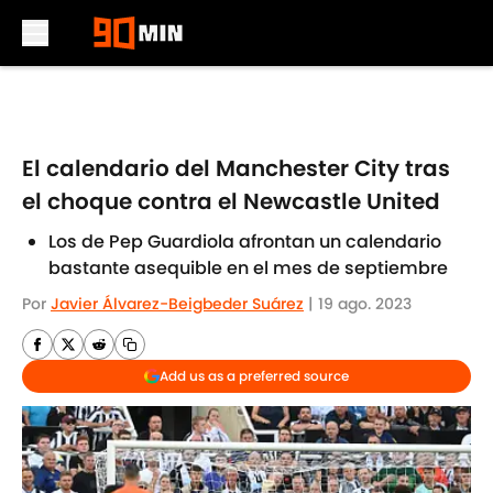
Skip to main content
El calendario del Manchester City tras
el choque contra el Newcastle United
Los de Pep Guardiola afrontan un calendario
bastante asequible en el mes de septiembre
Por
Javier Álvarez-Beigbeder Suárez
|
19 ago. 2023
Add us as a preferred source