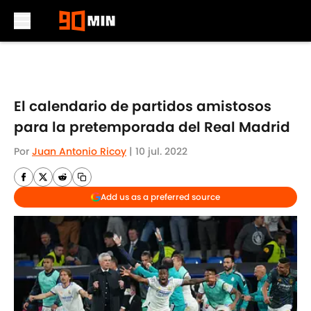
Skip to main content
El calendario de partidos amistosos
para la pretemporada del Real Madrid
Por
Juan Antonio Ricoy
|
10 jul. 2022
Add us as a preferred source