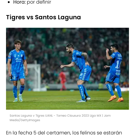
Hora:
por definir
Tigres vs Santos Laguna
Santos Laguna v Tigres UANL - Torneo Clausura 2023 Liga MX | Jam
Media/GettyImages
En la fecha 5 del certamen, los felinos se estarán