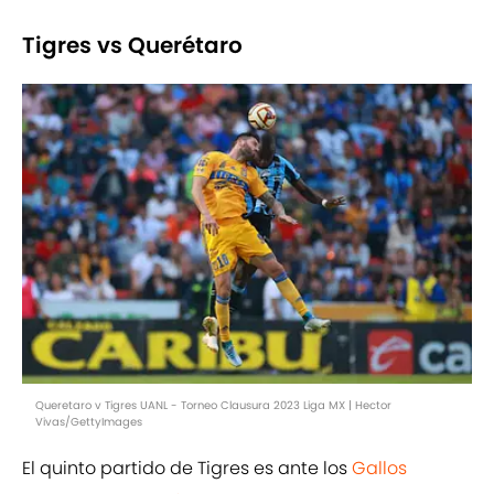
Tigres vs Querétaro
Queretaro v Tigres UANL - Torneo Clausura 2023 Liga MX | Hector
Vivas/GettyImages
El quinto partido de Tigres es ante los
Gallos