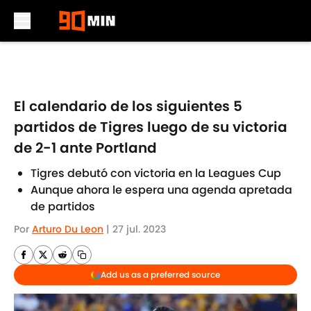
Skip to main content
El calendario de los siguientes 5
partidos de Tigres luego de su victoria
de 2-1 ante Portland
Tigres debutó con victoria en la Leagues Cup
Aunque ahora le espera una agenda apretada
de partidos
Por
Arturo Du Leon
|
27 jul. 2023
Add us as a preferred source