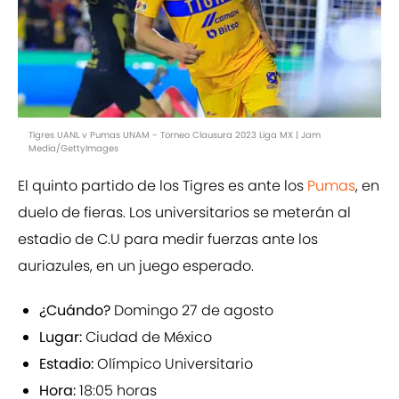
Tigres UANL v Pumas UNAM - Torneo Clausura 2023 Liga MX | Jam
Media/GettyImages
El quinto partido de los Tigres es ante los
Pumas
, en
duelo de fieras. Los universitarios se meterán al
estadio de C.U para medir fuerzas ante los
auriazules, en un juego esperado.
¿Cuándo?
Domingo 27 de agosto
Lugar:
Ciudad de México
Estadio:
Olímpico Universitario
Hora:
18:05 horas