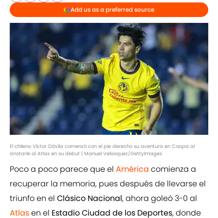
Add us as a preferred source
El chileno Víctor Dávila comenzó con el pie derecho su aventura en Coapa al
anotarle al Atlas en su debut | Manuel Velasquez/GettyImages
Poco a poco parece que el
América
comienza a
recuperar la memoria, pues después de llevarse el
triunfo en el
Clásico Nacional
, ahora goleó 3-0 al
Atlas
en el
Estadio Ciudad de los Deportes
, donde