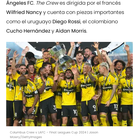
Ángeles FC
.
The Crew
es dirigida por el francés
Wilfried Nancy
y cuenta con piezas importantes
como el uruguayo
Diego Rossi
, el colombiano
Cucho Hernández
y
Aidan Morris
.
Columbus Crew v LAFC - Final: Leagues Cup 2024 | Jason
Mowry/GettyImages