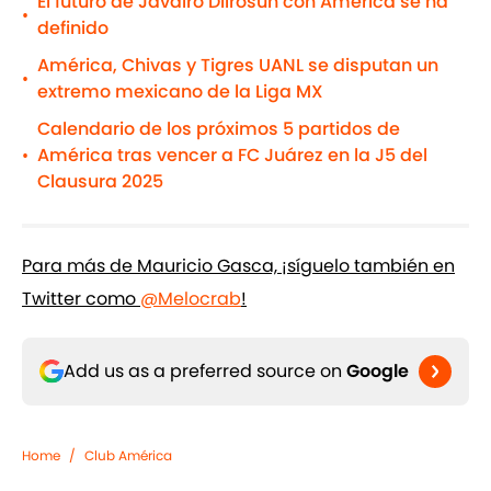
El futuro de Javairo Dilrosun con América se ha
•
definido
América, Chivas y Tigres UANL se disputan un
•
extremo mexicano de la Liga MX
Calendario de los próximos 5 partidos de
América tras vencer a FC Juárez en la J5 del
•
Clausura 2025
Para más de Mauricio Gasca, ¡síguelo también en
Twitter como
@Melocrab
!
Add us as a preferred source on
Google
Home
/
Club América