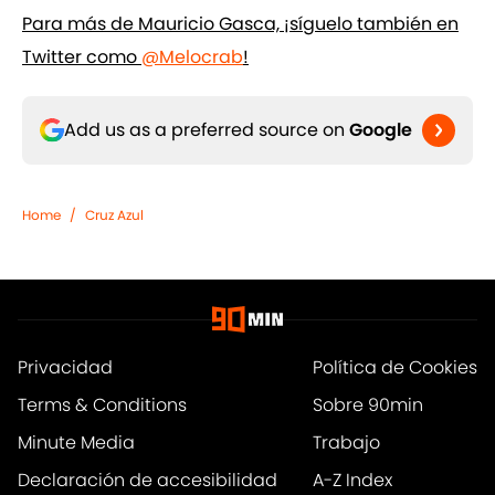
Para más de Mauricio Gasca, ¡síguelo también en
Twitter como
@Melocrab
!
Add us as a preferred source on
Google
Home
/
Cruz Azul
Privacidad
Política de Cookies
Terms & Conditions
Sobre 90min
Minute Media
Trabajo
Declaración de accesibilidad
A-Z Index