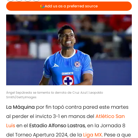
Add us as a preferred source
Ángel Sepúlveda se lamenta la derrota de Cruz Azul | Leopoldo
Smith/GettyImages
La Máquina
por fin topó contra pared este martes
al perder el invicto 3-1 en manos del
Atlético San
Luis
en el
Estadio Alfonso Lastras
, en la Jornada 8
del Torneo Apertura 2024, de la
Liga MX
. Pese a que