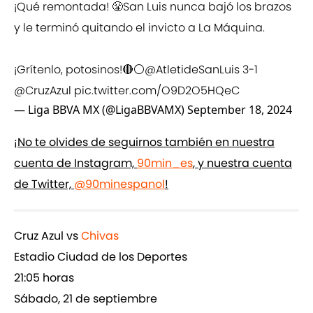
¡Qué remontada! 😤San Luis nunca bajó los brazos
y le terminó quitando el invicto a La Máquina.
¡Grítenlo, potosinos!🔴⚪
@AtletideSanLuis
3-1
@CruzAzul
pic.twitter.com/O9D2O5HQeC
— Liga BBVA MX (@LigaBBVAMX)
September 18, 2024
¡No te olvides de seguirnos también en nuestra
cuenta de Instagram,
90min_es
, y nuestra cuenta
de Twitter,
@90minespanol
!
Cruz Azul vs
Chivas
Estadio Ciudad de los Deportes
21:05 horas
Sábado, 21 de septiembre