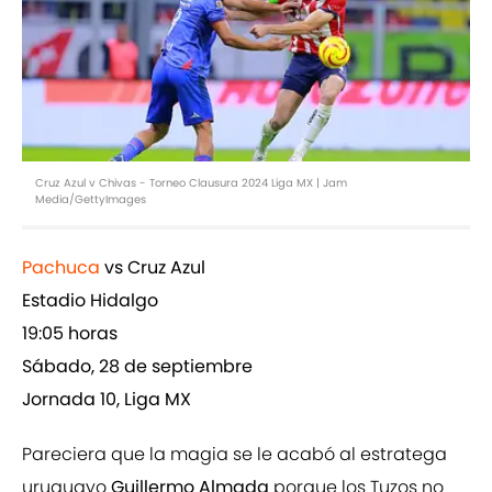
Cruz Azul v Chivas - Torneo Clausura 2024 Liga MX | Jam
Media/GettyImages
Pachuca
vs Cruz Azul
Estadio Hidalgo
19:05 horas
Sábado, 28 de septiembre
Jornada 10, Liga MX
Pareciera que la magia se le acabó al estratega
uruguayo
Guillermo Almada
porque los Tuzos no