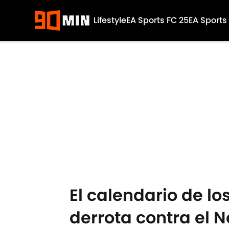
Lifestyle
EA Sports FC 25
EA Sports
Skip to main content
El calendario de l
derrota contra el 