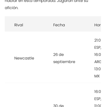
hablar en esta temporada. Jugarán ante su
afición.
Rival
Fecha
Horari
21:00
ESP,
26 de
16:00
Newcastle
septiembre
ARG,
13:00
MX
16:00
ESP,
30 de
11:00