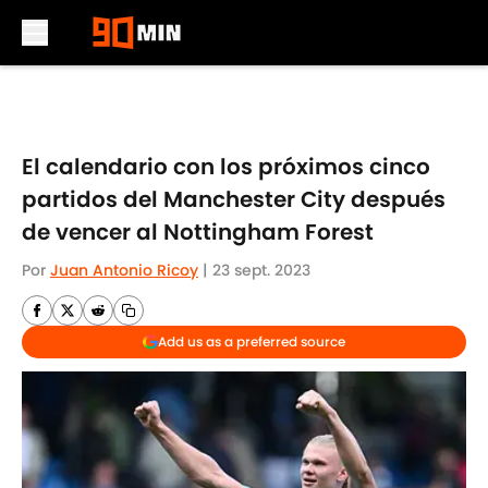
Skip to main content
El calendario con los próximos cinco
partidos del Manchester City después
de vencer al Nottingham Forest
Por
Juan Antonio Ricoy
|
23 sept. 2023
Add us as a preferred source