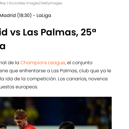
l Rey | Soccrates Images/GettyImages
 Madrid (18:30) - LaLiga
id vs Las Palmas, 25ª
ga
inal de la
Champions League
, el conjunto
ene que enfrentarse a Las Palmas, club que ya le
 la ida de la competición. Los canarios, novenos
puestos europeos.