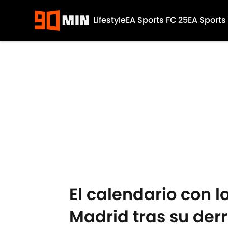
Lifestyle
EA Sports FC 25
EA Sports
Skip to main content
El calendario con l
Madrid tras su derr