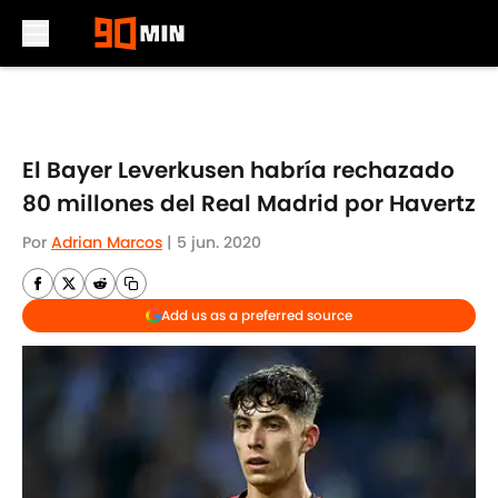
Skip to main content
El Bayer Leverkusen habría rechazado
80 millones del Real Madrid por Havertz
Por
Adrian Marcos
|
5 jun. 2020
Add us as a preferred source