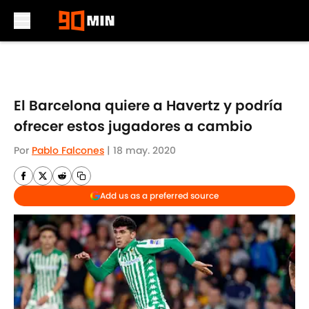
Skip to main content
El Barcelona quiere a Havertz y podría
ofrecer estos jugadores a cambio
Por
Pablo Falcones
|
18 may. 2020
Add us as a preferred source