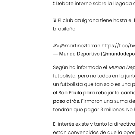
❗️ Debate interno sobre la llegada
⌛️ El club azulgrana tiene hasta el 
brasileño
✍️
@martinezferran
https://t.co/
— Mundo Deportivo (@mundodepor
Según ha informado el
Mundo Dep
futbolista, pero no todos en la j
un futbolista que tan solo es una
el Sao Paulo para rebajar la cant
paso atrás
. Firmaron una suma de t
tendrán que pagar 3 millones. No 
El interés existe y tanto la direct
están convencidos de que la opera