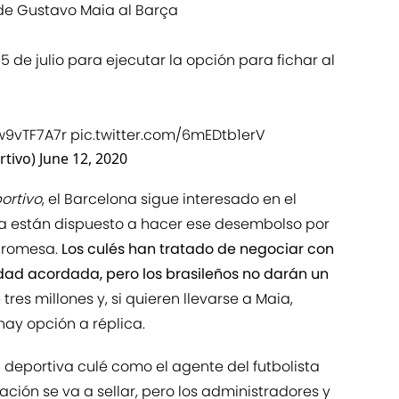
 de Gustavo Maia al Barça
15 de julio para ejecutar la opción para fichar al
hw9vTF7A7r
pic.twitter.com/6mEDtb1erV
tivo)
June 12, 2020
ortivo
, el Barcelona sigue interesado en el
unta están dispuesto a hacer ese desembolso por
 promesa.
Los culés han tratado de negociar con
idad acordada, pero los brasileños no darán un
res millones y, si quieren llevarse a Maia,
hay opción a réplica.
iva deportiva culé como el agente del futbolista
ción se va a sellar, pero los administradores y