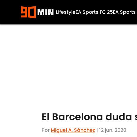
Lifestyle
EA Sports FC 25
EA Sports
Skip to main content
El Barcelona duda s
Por
Miguel A. Sánchez
|
12 jun. 2020