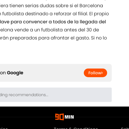
era tienen serias dudas sobre si el Barcelona
utbolista destinado a reforzar al filial. El propio
llave para convencer a todos de la llegada del
rcelona vende a un futbolista antes del 30 de
arán preparados para afrontar el gasto. Si no lo
 on
Google
Follow
kies
Terms & Conditions
Sob
A-Z Index
Coo