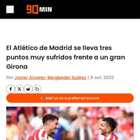
Skip to main content
El Atlético de Madrid se lleva tres
puntos muy sufridos frente a un gran
Girona
Por
Javier Álvarez-Beigbeder Suárez
|
8 oct. 2022
Add us as a preferred source