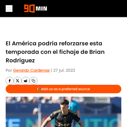
Skip to main content
El América podría reforzarse esta
temporada con el fichaje de Brian
Rodríguez
Por
Gerardo Cardenas
|
27 jul. 2022
Add us as a preferred source