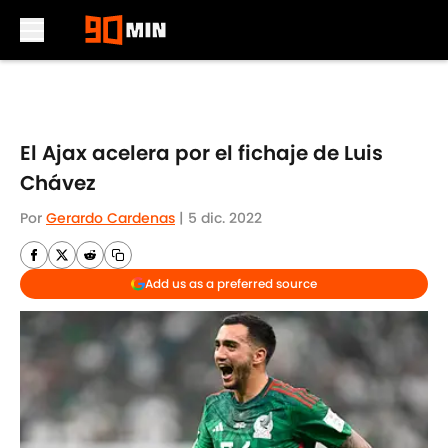
Skip to main content
El Ajax acelera por el fichaje de Luis
Chávez
Por
Gerardo Cardenas
|
5 dic. 2022
Add us as a preferred source