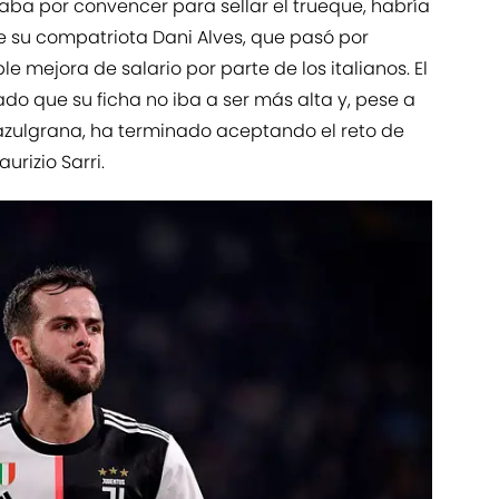
daba por convencer para sellar el trueque, habría
su compatriota Dani Alves, que pasó por
e mejora de salario por parte de los italianos. El
do que su ficha no iba a ser más alta y, pese a
e azulgrana, ha terminado aceptando el reto de
rizio Sarri.