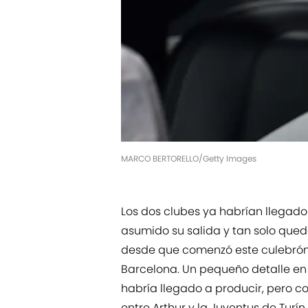
MARCO BERTORELLO/Getty Images
Los dos clubes ya habrían llegado
asumido su salida y tan solo queda
desde que comenzó este culebrón, 
Barcelona. Un pequeño detalle en 
habría llegado a producir, pero c
entre Arthur y la Juventus de Turín.