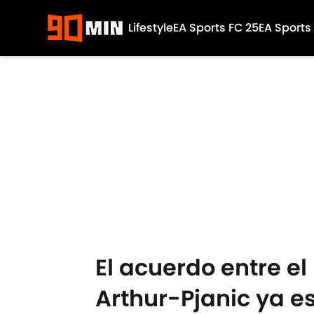
Lifestyle
EA Sports FC 25
EA Sports
Skip to main content
El acuerdo entre el
Arthur-Pjanic ya e