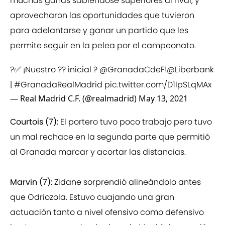
muchas ganas sabiéndose superiores al rival, y
aprovecharon las oportunidades que tuvieron
para adelantarse y ganar un partido que les
permite seguir en la pelea por el campeonato.
?✅ ¡Nuestro ?? inicial ?
@GranadaCdeF
!
@Liberbank
|
#GranadaRealMadrid
pic.twitter.com/D1IpSLqMAx
— Real Madrid C.F. (@realmadrid)
May 13, 2021
Courtois (7):
El portero tuvo poco trabajo pero tuvo
un mal rechace en la segunda parte que permitió
al Granada marcar y acortar las distancias.
Marvin (7):
Zidane sorprendió alineándolo antes
que Odriozola. Estuvo cuajando una gran
actuación tanto a nivel ofensivo como defensivo