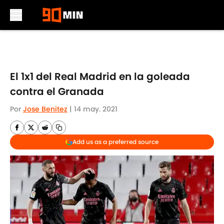
Skip to main content
El 1x1 del Real Madrid en la goleada
contra el Granada
Por
Jose Benitez
|
14 may. 2021
Add us as a preferred source