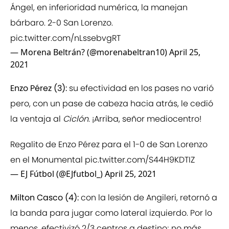
Ángel, en inferioridad numérica, la manejan
bárbaro. 2-0 San Lorenzo.
pic.twitter.com/nLssebvgRT
— Morena Beltrán? (@morenabeltran10)
April 25,
2021
Enzo Pérez (3):
su efectividad en los pases no varió
pero, con un pase de cabeza hacia atrás, le cedió
la ventaja al
Ciclón
. ¡Arriba, señor mediocentro!
Regalito de Enzo Pérez para el 1-0 de San Lorenzo
en el Monumental
pic.twitter.com/S44H9KDTIZ
— EJ Fútbol (@EJfutbol_)
April 25, 2021
Milton Casco (4):
con la lesión de Angileri, retornó a
la banda para jugar como lateral izquierdo. Por lo
menos, efectivizó 2/3 centros a destino; no más...