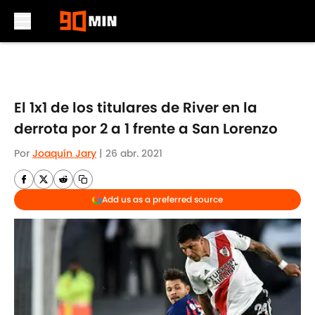
Skip to main content
El 1x1 de los titulares de River en la
derrota por 2 a 1 frente a San Lorenzo
Por
Joaquín Jary
|
26 abr. 2021
Add us as a preferred source