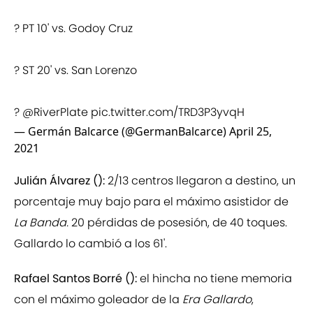
? PT 10' vs. Godoy Cruz
? ST 20' vs. San Lorenzo
?
@RiverPlate
pic.twitter.com/TRD3P3yvqH
— Germán Balcarce (@GermanBalcarce)
April 25,
2021
Julián Álvarez ():
2/13 centros llegaron a destino, un
porcentaje muy bajo para el máximo asistidor de
La Banda.
20 pérdidas de posesión, de 40 toques.
Gallardo lo cambió a los 61'.
Rafael Santos Borré ():
el hincha no tiene memoria
con el máximo goleador de la
Era Gallardo
,