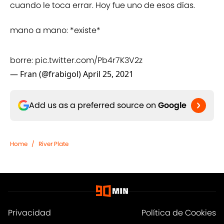
cuando le toca errar. Hoy fue uno de esos días.
mano a mano: *existe*
borre:
pic.twitter.com/Pb4r7K3V2z
— Fran (@frabigol)
April 25, 2021
Add us as a preferred source on
Google
Home
/
River Plate
Privacidad
Política de Cookies