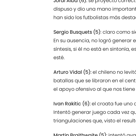
Jordi Alba (6):
se proyectó correc
dispuso y dio una mano important
han sido los futbolistas más desta
Sergio Busquets (5)
: claro como s
En su ausencia, no logró generar 
síntesis, si él no está en sintonía, 
esté.
Arturo Vidal (5):
el chileno no levi
batallas que se libraron en el ce
el apoyo ofensivo al que nos tie
Ivan Rakitic (6):
el croata fue uno 
Intentó generar juego cada vez que
triangulaciones que, visto el resu
Martin Braithwaite (5):
intentó ava