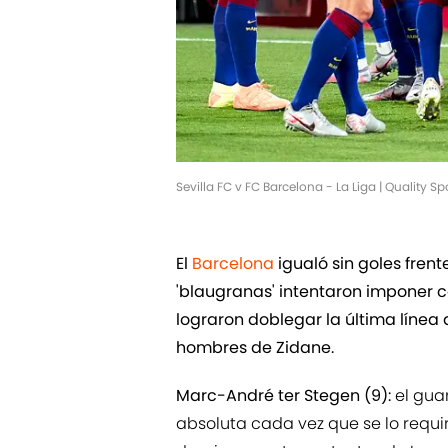
Sevilla FC v FC Barcelona - La Liga | Quality 
El
Barcelona
igualó sin goles frente
'blaugranas' intentaron imponer co
lograron doblegar la última línea d
hombres de Zidane.
Marc-André ter Stegen (9):
el gu
absoluta cada vez que se lo requi