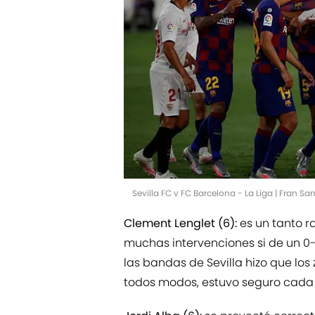
Sevilla FC v FC Barcelona - La Liga | Fran S
Clement Lenglet (6):
es un tanto r
muchas intervenciones si de un 0-
las bandas de Sevilla hizo que lo
todos modos, estuvo seguro cada v