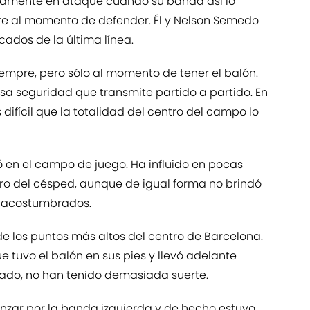
tamente en ataque cuando su banda así lo
e al momento de defender. Él y Nelson Semedo
cados de la última línea.
iempre, pero sólo al momento de tener el balón.
esa seguridad que transmite partido a partido. En
es difícil que la totalidad del centro del campo lo
tó en el campo de juego. Ha influido en pocas
ntro del césped, aunque de igual forma no brindó
ne acostumbrados.
de los puntos más altos del centro de Barcelona.
 tuvo el balón en sus pies y llevó adelante
ltado, no han tenido demasiada suerte.
nzar por la banda izquierda y de hecho estuvo