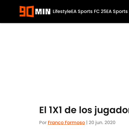
Lifestyle
EA Sports FC 25
EA Sports
Skip to main content
El 1X1 de los jugad
Por
Franco Formoso
|
20 jun. 2020