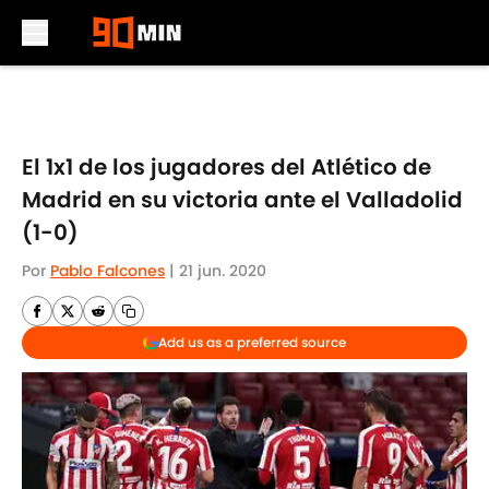
Skip to main content
El 1x1 de los jugadores del Atlético de
Madrid en su victoria ante el Valladolid
(1-0)
Por
Pablo Falcones
|
21 jun. 2020
Add us as a preferred source