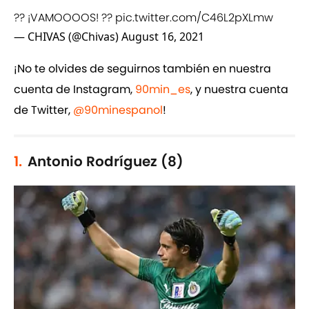
?? ¡VAMOOOOS! ??
pic.twitter.com/C46L2pXLmw
— CHIVAS (@Chivas)
August 16, 2021
¡No te olvides de seguirnos también en nuestra
cuenta de Instagram,
90min_es
, y nuestra cuenta
de Twitter,
@90minespanol
!
1.
Antonio Rodríguez (8)