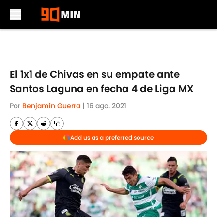
Skip to main content
El 1x1 de Chivas en su empate ante
Santos Laguna en fecha 4 de Liga MX
Por
Benjamín Guerra
|
16 ago. 2021
Add us as a preferred source