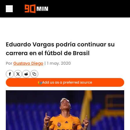
Skip to main content
Eduardo Vargas podría continuar su
carrera en el fútbol de Brasil
Por
Gustavo Diego
|
1 may. 2020
Add us as a preferred source