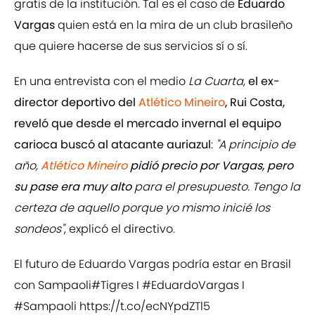
gratis de la institución. Tal es el caso de
Eduardo
Vargas
quien está en la mira de un club brasileño
que quiere hacerse de sus servicios sí o sí.
En una entrevista con el medio
La Cuarta
,
el ex-
director deportivo del
Atlético Mineiro
, Rui Costa,
reveló que desde el mercado invernal el equipo
carioca buscó al atacante auriazul
:
"A principio de
año,
Atlético Mineiro
pidió precio por Vargas, pero
su pase era muy alto
para el presupuesto. Tengo la
certeza de aquello porque yo mismo inicié los
sondeos"
, explicó el directivo.
El futuro de Eduardo Vargas podría estar en Brasil
con Sampaoli
#Tigres
I
#EduardoVargas
I
#Sampaoli
https://t.co/ecNYpdZTl5