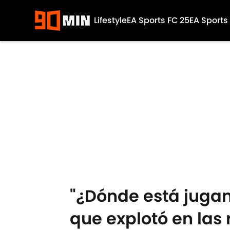
Lifestyle
EA Sports FC 25
EA Sports
Skip to main content
"¿Dónde está jugan
que explotó en las