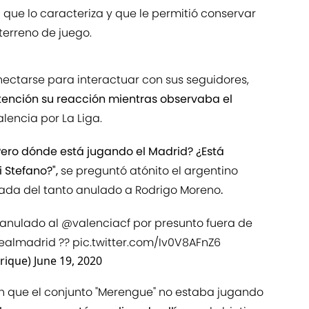
que lo caracteriza y que le permitió conservar
 terreno de juego.
onectarse para interactuar con sus seguidores,
ención su reacción mientras observaba el
alencia por La Liga.
¿Pero dónde está jugando el Madrid? ¿Está
 Stefano?",
se preguntó atónito el argentino
gada del tanto anulado a Rodrigo Moreno
.
anulado al ⁦
@valenciacf
⁩ por presunto fuera de
ealmadrid
⁩ ??
pic.twitter.com/Iv0V8AFnZ6
rique)
June 19, 2020
 que el conjunto "Merengue" no estaba jugando