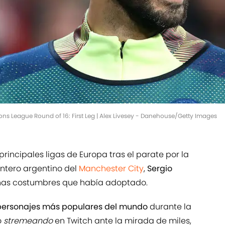
ns League Round of 16: First Leg | Alex Livesey - Danehouse/Getty Images
principales ligas de Europa tras el parate por la
lantero argentino del
Manchester City
,
Sergio
unas costumbres que había adoptado.
os personajes más populares del mundo
durante la
o
stremeando
en Twitch ante la mirada de miles,