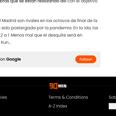
bras que se están realizando allí
con el objetivo
 Madrid son rivales en los octavos de final de la
ido postergada por la pandemia. En la ida, los
 2 a 1. Menos mal que el desquite será en
Kun...
 on
Google
Follow
kies
Terms & Conditions
Sob
A-Z Index
Coo