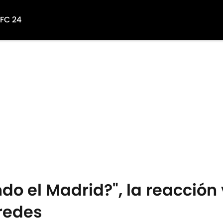
 FC 24
do el Madrid?", la reacción 
 redes