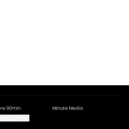
re 90min
Minute Media
kies Settings