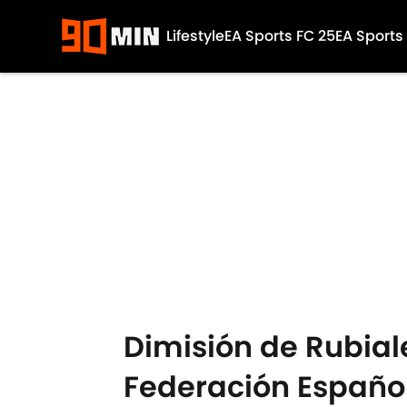
Lifestyle
EA Sports FC 25
EA Sports
Skip to main content
Dimisión de Rubiale
Federación Español