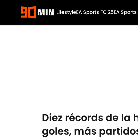
Lifestyle
EA Sports FC 25
EA Sports
Skip to main content
Diez récords de la 
goles, más partid