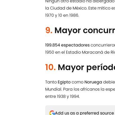
Ningún otro estadio ha albergado
la Ciudad de México. Este mítico e
1970 y 10 en 1986.
9.
Mayor concur
199.854 espectadores
concurrieron
1950 en el Estadio Maracaná de Rí
10.
Mayor período
Tanto
Egipto
como
Noruega
debie
Mundial. Para los africanos la espe
entre 1938 y 1994.
Add us as a preferred source