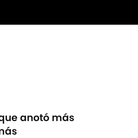
l que anotó más
 más