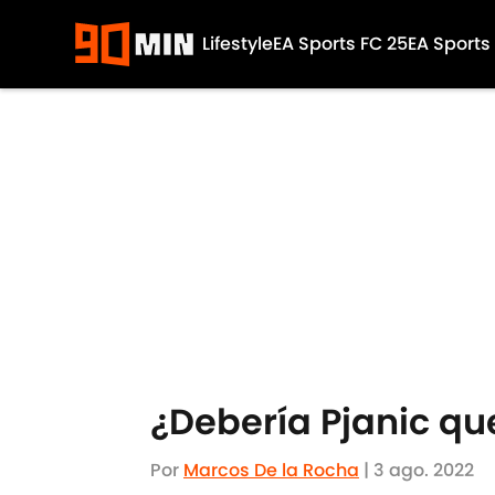
Lifestyle
EA Sports FC 25
EA Sports
Skip to main content
¿Debería Pjanic que
Por
Marcos De la Rocha
|
3 ago. 2022