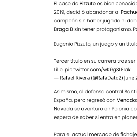
El caso de
Pizzuto
es bien conocid
2019, decidió abandonar al
Pach
campeón sin haber jugado ni debut
Braga B
sin tener protagonismo. Po
Eugenio Pizzuto, un juego y un títul
Tercer título en su carrera tras s
Lille.
pic.twitter.com/wK9gSLEIak
— Rafael Rivera (@RafaDato2)
June 
Asimismo, el defensa central
Sant
España, pero regresó con
Venado
Naveda
se aventuró en Polonia co
espera de saber si entra en plane
Para el actual mercado de fichajes