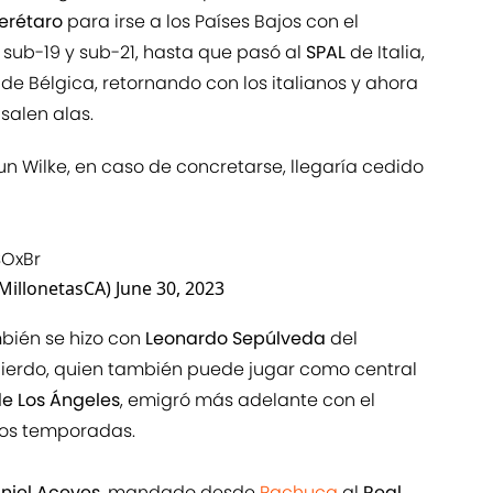
erétaro
para irse a los Países Bajos con el
, sub-19 y sub-21, hasta que pasó al
SPAL
de Italia,
de Bélgica, retornando con los italianos y ahora
salen alas.
 Wilke, en caso de concretarse, llegaría cedido
SOxBr
 (@MillonetasCA)
June 30, 2023
mbién se hizo con
Leonardo Sepúlveda
del
izquierdo, quien también puede jugar como central
de Los Ángeles
, emigró más adelante con el
os temporadas.
niel Aceves
, mandado desde
Pachuca
al
Real