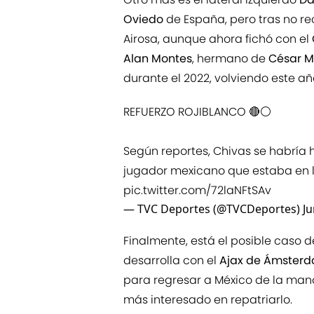
Oviedo
de España, pero tras no rec
Airosa, aunque ahora fichó con el
Alan Montes
, hermano de
César M
durante el 2022, volviendo este añ
REFUERZO ROJIBLANCO 🔴⚪️
Según reportes, Chivas se habría 
jugador mexicano que estaba en l
pic.twitter.com/72laNFtSAv
— TVC Deportes (@TVCDeportes)
Ju
Finalmente, está el posible caso d
desarrolla con el
Ajax de Ámster
para regresar a México de la mano
más interesado en repatriarlo.