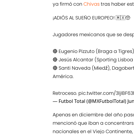
ya firmó con
Chivas
tras haber es
¡ADIÓS AL SUEÑO EUROPEO! 🇲🇽🥺
Jugadores mexicanos que se despi
🔴 Eugenio Pizzuto (Braga a Tigres
🔴 Jesús Alcantar (Sporting Lisbo
🔴 Santi Naveda (Miedź), Dagobert
América.
Retroceso.
pic.twitter.com/3ljIBF6
— Futbol Total (@MXFutbolTotal)
Ju
Apenas en diciembre del año pasa
mencionó que iban a concentrarse
nacionales en el Viejo Continente,