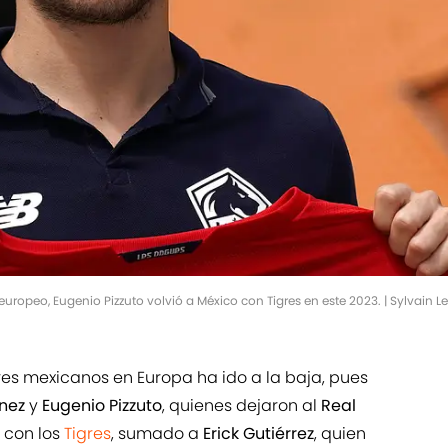
 europeo, Eugenio Pizzuto volvió a México con Tigres en este 2023. | Sylvain 
es mexicanos en Europa ha ido a la baja, pues
nez
y
Eugenio Pizzuto
, quienes dejaron al
Real
 con los
Tigres
, sumado a
Erick Gutiérrez
, quien