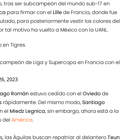
o, tras ser subcampeón del mundo sub-17 en
uca
para firmar con el
Lille
de Francia, donde fue
ado, para posteriormente vestir los colores del
r tal motivo ha vuelto a México con la UANL.
o en Tigres.
er campeón de Liga y Supercopa en Francia con el
26, 2023
iago Román
estuvo cedido con el
Oviedo
de
s
rápidamente. Del mismo modo,
Santiago
n el
Miedz Legnica
, sin embargo, ahora está a la
s del
América
.
, las Águilas buscan repatriar al delantero
Teun