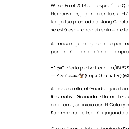
Wilke
. En el 2018 se despidió de
Qu
Heerenveen
, jugando en la sub-17
luego fue prestado al
Jong Cercle
se está esperando si realmente le 
América sigue negociando por Teun
por un año con opción de compra
🚨
@CLMerlo
pic.twitter.com/iBi67
— 𝓛𝓲𝓬. 𝓒𝓻𝓮𝓶𝓪 🦅(Copa Oro hater)
Aunado a ello, el Guadalajara ta
Recreativo Granada
. El lateral 
o extremo, se inició con
El Galaxy 
Salamanca
de España, jugando d
Otro más es el lateral izquierdo
Da