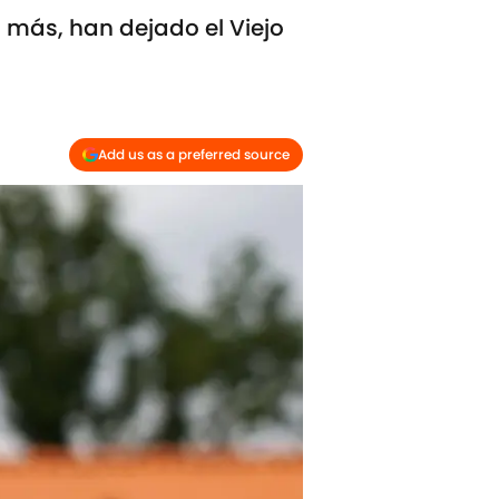
os más, han dejado el Viejo
Add us as a preferred source