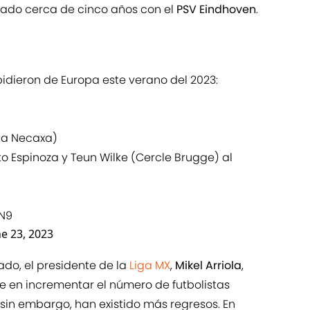
tado cerca de cinco años con el
PSV Eindhoven
.
dieron de Europa este verano del 2023:
)
a a Necaxa)
o Espinoza y Teun Wilke (Cercle Brugge) al
3N9
ne 23, 2023
do, el presidente de la
Liga MX
,
Mikel Arriola
,
 en incrementar el número de futbolistas
 sin embargo, han existido más regresos. En