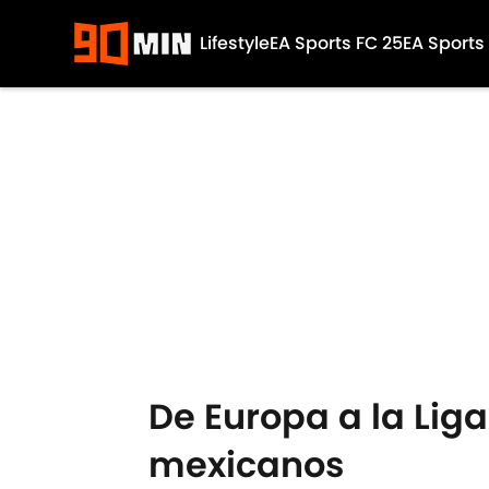
Lifestyle
EA Sports FC 25
EA Sports
Skip to main content
De Europa a la Liga
mexicanos